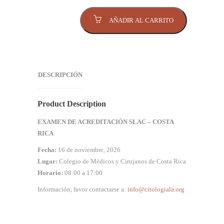
Examen
AÑADIR AL CARRITO
de
Acreditación
-
SLAC
-
DESCRIPCIÓN
Citotécnicos
-
Costa
Product Description
Rica
cantidad
EXAMEN DE ACREDITACIÓN SLAC – COSTA
RICA
Fecha:
16 de noviembre, 2026
Lugar:
Colegio de Médicos y Cirujanos de Costa Rica
Horario:
08:00 a 17:00
Información, favor contactarse a:
info@citologiala.org