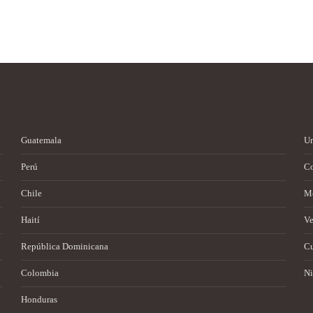
Guatemala
U
Perú
Co
Chile
M
Haití
Ve
República Dominicana
C
Colombia
Ni
Honduras