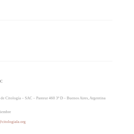
AC
 de Citología – SAC – Pasteur 460 3º D – Buenos Aires, Argentina
viembre
@citologiala.org