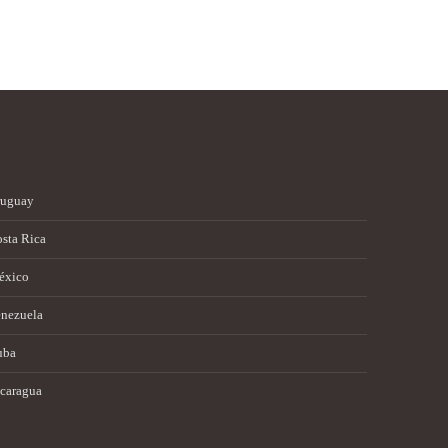
ruguay
sta Rica
éxico
nezuela
uba
caragua