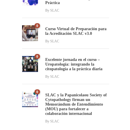
Práctica
By
SLAC
0
Curso Virtual de Preparación para
la Acreditación SLAC v3.0
By
SLAC
0
Excelente jornada en el curso –
Uropatología: integrando la
citopatología a la práctica diaria
By
SLAC
0
SLAC y la Papanicolaou Society of
Cytopathology firman un
Memorándum de Entendimiento
(MOU) para fortalecer a
colaboración internacional
By
SLAC