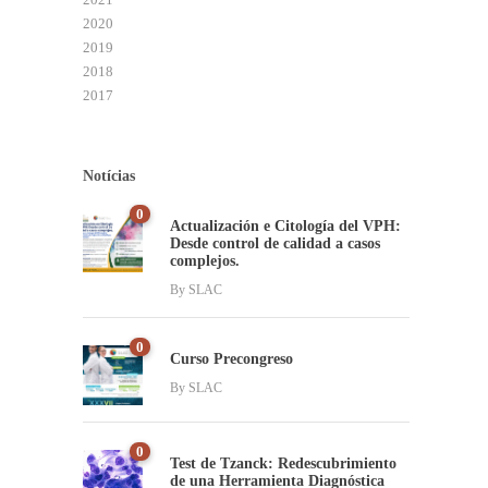
2020
2019
2018
2017
Notícias
0
Actualización e Citología del VPH:
Desde control de calidad a casos
complejos.
By
SLAC
0
Curso Precongreso
By
SLAC
0
Test de Tzanck: Redescubrimiento
de una Herramienta Diagnóstica