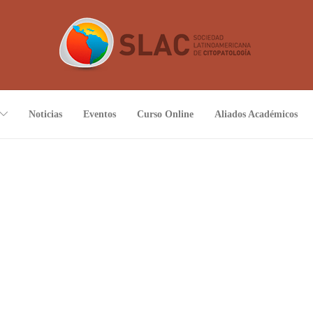
Noticias
Eventos
Curso Online
Aliados Académicos
SLAC Symposium at the Annual
Meeting of the American Society of
Cytopathology – Salt Lake City – USA
by
SLAC
18/11/2019
SLAC Symposium at the Annual Meeting of the American
Society of Cytopathology – Salt Lake City – USA – 14/11 al