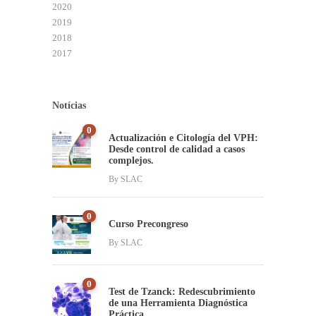
2020
2019
2018
2017
Notícias
0
Actualización e Citología del VPH:
Desde control de calidad a casos
complejos.
By
SLAC
0
Curso Precongreso
By
SLAC
0
Test de Tzanck: Redescubrimiento
de una Herramienta Diagnóstica
Práctica