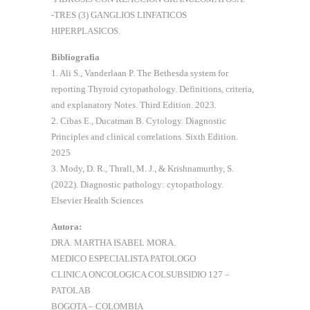
-TRES (3) GANGLIOS LINFATICOS
HIPERPLASICOS.
Bibliografia
1. Ali S., Vanderlaan P. The Bethesda system for
reporting Thyroid cytopathology. Definitions, criteria,
and explanatory Notes. Third Edition. 2023.
2. Cibas E., Ducatman B. Cytology. Diagnostic
Principles and clinical correlations. Sixth Edition.
2025
3. Mody, D. R., Thrall, M. J., & Krishnamurthy, S.
(2022). Diagnostic pathology: cytopathology.
Elsevier Health Sciences
Autora:
DRA. MARTHA ISABEL MORA.
MEDICO ESPECIALISTA PATOLOGO
CLINICA ONCOLOGICA COLSUBSIDIO 127 –
PATOLAB
BOGOTA – COLOMBIA