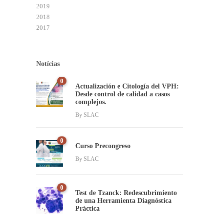
2019
2018
2017
Notícias
0
Actualización e Citología del VPH:
Desde control de calidad a casos
complejos.
By
SLAC
0
Curso Precongreso
By
SLAC
0
Test de Tzanck: Redescubrimiento
de una Herramienta Diagnóstica
Práctica