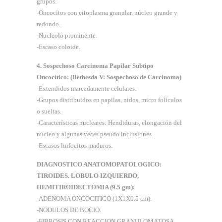
grupos.
-Oncocitos con citoplasma granular, núcleo grande y
redondo.
-Nucleolo prominente.
-Escaso coloide.
4. Sospechoso Carcinoma Papilar Subtipo
Oncocítico: (Bethesda V: Sospechoso de Carcinoma)
-Extendidos marcadamente celulares.
-Grupos distribuidos en papilas, nidos, micro folículos
o sueltas.
-Características nucleares: Hendiduras, elongación del
núcleo y algunas veces pseudo inclusiones.
-Escasos linfocitos maduros.
DIAGNOSTICO ANATOMOPATOLOGICO:
TIROIDES. LOBULO IZQUIERDO,
HEMITIROIDECTOMIA (9.5 gm):
-ADENOMA ONCOCITICO (1X1X0.5 cm).
-NODULOS DE BOCIO.
-FIBROSIS CON REACCION GRANULOMATOSA.