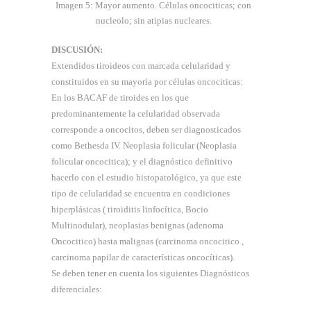
Imagen 5: Mayor aumento. Células oncociticas; con
nucleolo; sin atipias nucleares.
DISCUSIÓN:
Extendidos tiroideos con marcada celularidad y
constituidos en su mayoría por células oncociticas:
En los BACAF de tiroides en los que
predominantemente la celularidad observada
corresponde a oncocitos, deben ser diagnosticados
como Bethesda IV. Neoplasia folicular (Neoplasia
folicular oncocitica); y el diagnóstico definitivo
hacerlo con el estudio histopatológico, ya que este
tipo de celularidad se encuentra en condiciones
hiperplásicas ( tiroiditis linfocítica, Bocio
Multinodular), neoplasias benignas (adenoma
Oncocitico) hasta malignas (carcinoma oncocitico ,
carcinoma papilar de características oncocíticas).
Se deben tener en cuenta los siguientes Diagnósticos
diferenciales: