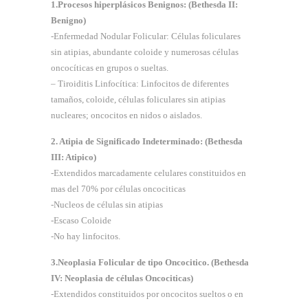
1.Procesos hiperplásicos Benignos: (Bethesda II:
Benigno)
-Enfermedad Nodular Folicular: Células foliculares
sin atipias, abundante coloide y numerosas células
oncocíticas en grupos o sueltas.
– Tiroiditis Linfocítica: Linfocitos de diferentes
tamaños, coloide, células foliculares sin atipias
nucleares; oncocitos en nidos o aislados.
2. Atipia de Significado Indeterminado: (Bethesda
III: Atipico)
-Extendidos marcadamente celulares constituidos en
mas del 70% por células oncociticas
-Nucleos de células sin atipias
-Escaso Coloide
-No hay linfocitos.
3.Neoplasia Folicular de tipo Oncocitico. (Bethesda
IV: Neoplasia de células Oncociticas)
-Extendidos constituidos por oncocitos sueltos o en