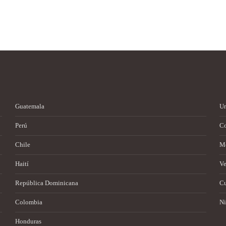
Guatemala
U
Perú
Co
Chile
M
Haití
Ve
República Dominicana
C
Colombia
Ni
Honduras