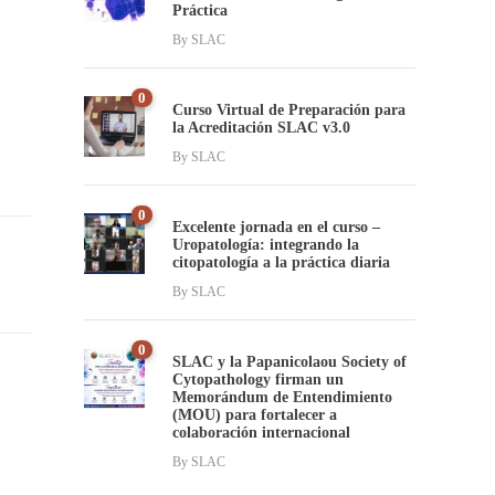
Práctica
By
SLAC
0
Curso Virtual de Preparación para
la Acreditación SLAC v3.0
By
SLAC
0
Excelente jornada en el curso –
Uropatología: integrando la
citopatología a la práctica diaria
By
SLAC
0
SLAC y la Papanicolaou Society of
Cytopathology firman un
Memorándum de Entendimiento
(MOU) para fortalecer a
colaboración internacional
By
SLAC