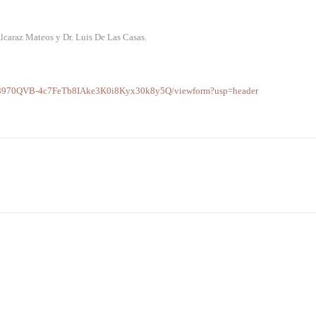
Alcaraz Mateos y Dr. Luis De Las Casas.
fm3970QVB-4c7FeTb8IAke3K0i8Kyx30k8y5Q/viewform?usp=header