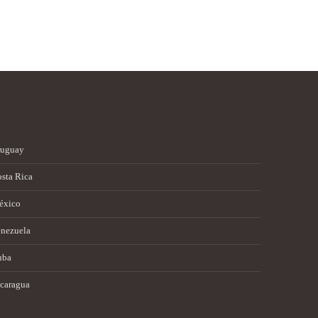
ruguay
sta Rica
éxico
nezuela
uba
caragua