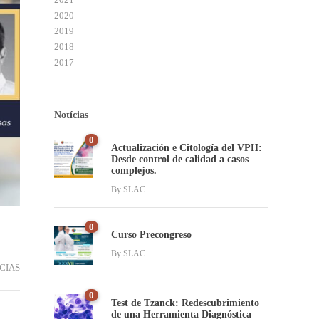
2020
2019
2018
2017
Notícias
0
Actualización e Citología del VPH:
Desde control de calidad a casos
complejos.
By
SLAC
0
Curso Precongreso
By
SLAC
CIAS
0
Test de Tzanck: Redescubrimiento
de una Herramienta Diagnóstica