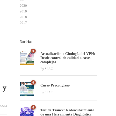
2020
2019
2018
2017
Notícias
0
Actualización e Citología del VPH:
Desde control de calidad a casos
complejos.
By
SLAC
0
 y
Curso Precongreso
By
SLAC
MAMA
0
Test de Tzanck: Redescubrimiento
de una Herramienta Diagnóstica