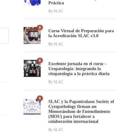
Práctica
By
SLAC
0
Curso Virtual de Preparación para
la Acreditación SLAC v3.0
By
SLAC
0
Excelente jornada en el curso –
Uropatología: integrando la
citopatología a la práctica diaria
By
SLAC
0
SLAC y la Papanicolaou Society of
Cytopathology firman un
Memorándum de Entendimiento
(MOU) para fortalecer a
colaboración internacional
By
SLAC