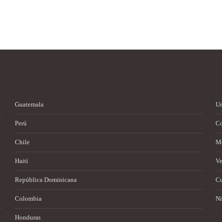
Guatemala
U
Perú
Co
Chile
M
Haití
Ve
República Dominicana
C
Colombia
Ni
Honduras