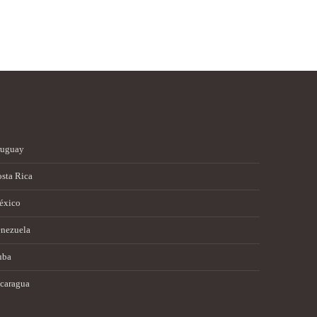
ruguay
sta Rica
éxico
nezuela
uba
caragua