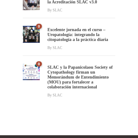
la Acreditación SLAC v3.0
By
SLAC
0
Excelente jornada en el curso –
Uropatología: integrando la
citopatología a la práctica diaria
By
SLAC
0
SLAC y la Papanicolaou Society of
Cytopathology firman un
Memorándum de Entendimiento
(MOU) para fortalecer a
colaboración internacional
By
SLAC