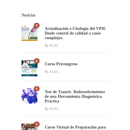
Notícias
0
Actualización e Citología del VPH:
Desde control de calidad a casos
complejos.
By
SLAC
0
Curso Precongreso
By
SLAC
0
Test de Tzanck: Redescubrimiento
de una Herramienta Diagnóstica
Práctica
By
SLAC
0
Curso Virtual de Preparación para